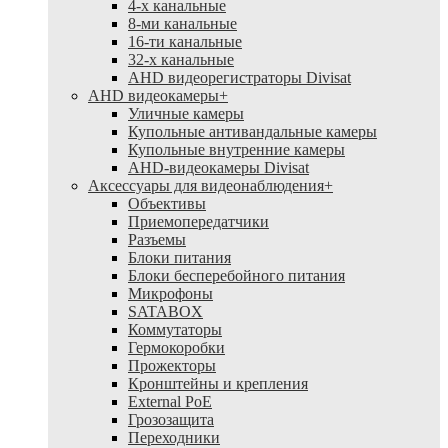
4-х канальные
8-ми канальные
16-ти канальные
32-х канальные
AHD видеорегистраторы Divisat
AHD видеокамеры
+
Уличные камеры
Купольные антивандальные камеры
Купольные внутренние камеры
AHD-видеокамеры Divisat
Аксессуары для видеонаблюдения
+
Объективы
Приемопередатчики
Разъемы
Блоки питания
Блоки бесперебойного питания
Микрофоны
SATABOX
Коммутаторы
Гермокоробки
Прожекторы
Кронштейны и крепления
External PoE
Грозозащита
Переходники