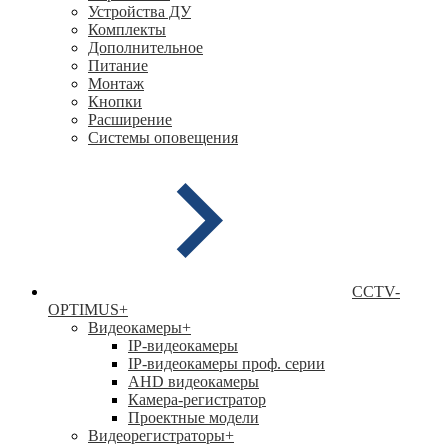
Устройства ДУ
Комплекты
Дополнительное
Питание
Монтаж
Кнопки
Расширение
Системы оповещения
CCTV-
OPTIMUS
+
Видеокамеры
+
IP-видеокамеры
IP-видеокамеры проф. серии
AHD видеокамеры
Камера-регистратор
Проектные модели
Видеорегистраторы
+