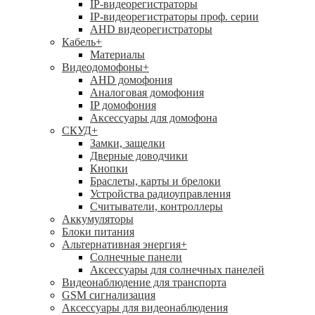
IP-видеорегистраторы
IP-видеорегистраторы проф. серии
AHD видеорегистраторы
Кабель
+
Материалы
Видеодомофоны
+
AHD домофония
Аналоговая домофония
IP домофония
Аксессуары для домофона
СКУД
+
Замки, защелки
Дверные доводчики
Кнопки
Браслеты, карты и брелоки
Устройства радиоуправления
Считыватели, контроллеры
Аккумуляторы
Блоки питания
Альтернативная энергия
+
Солнечные панели
Аксессуары для солнечных панелей
Видеонаблюдение для транспорта
GSM сигнализация
Аксессуары для видеонаблюдения