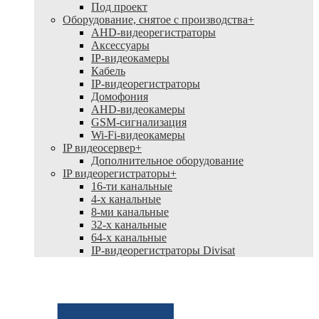
Под проект
Оборудование, снятое с производства
+
AHD-видеорегистраторы
Аксессуары
IP-видеокамеры
Кабель
IP-видеорегистраторы
Домофония
AHD-видеокамеры
GSM-сигнализация
Wi-Fi-видеокамеры
IP видеосервер
+
Дополнительное оборудование
IP видеорегистраторы
+
16-ти канальные
4-х канальные
8-ми канальные
32-х канальные
64-х канальные
IP-видеорегистраторы Divisat