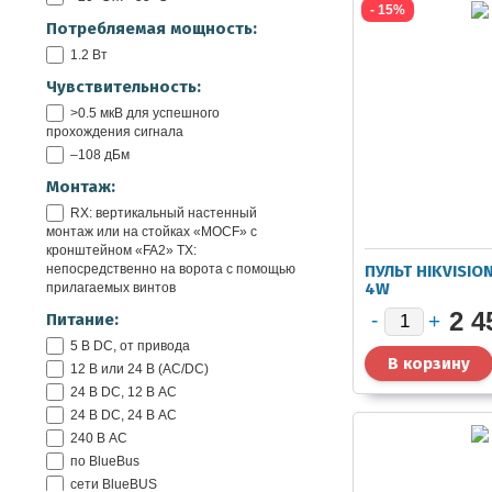
- 15%
Потребляемая мощность:
1.2 Вт
Чувствительность:
>0.5 мкВ для успешного
прохождения сигнала
–108 дБм
Монтаж:
RX: вертикальный настенный
монтаж или на стойках «MOCF» с
кронштейном «FA2» TX:
непосредственно на ворота с помощью
ПУЛЬТ HIKVISIO
4W
прилагаемых винтов
2 4
Питание:
5 В DC, от привода
12 В или 24 В (AC/DC)
24 В DC, 12 В AC
24 В DC, 24 В AC
240 В AC
по BlueBus
сети BlueBUS