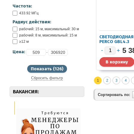
Частота:
433.92 МГц
Радиус действия:
рабочий: 15 м, максимальный: 30 м
рабочий: 8 м, максимальный: 15 м
СВЕТОДИОДНАЯ
PERCO GBL4.3
≥12 м
5 3
Цена:
-
Сбросить фильтр
1
2
3
4
ВАКАНСИЯ:
Сортировать по: