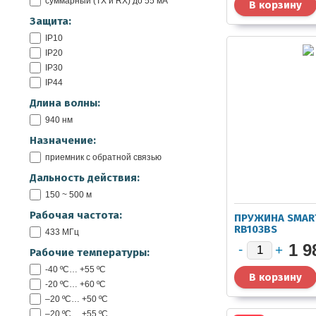
суммарный (TX и RX) до 55 мА
Защита:
IP10
IP20
IP30
IP44
Длина волны:
940 нм
Назначение:
приемник с обратной связью
Дальность действия:
150 ~ 500 м
Рабочая частота:
ПРУЖИНА SMART
RB103BS
433 МГц
1 9
Рабочие температуры:
-40 ºС… +55 ºС
-20 ºС… +60 ºС
–20 ºС… +50 ºС
–20 ºС… +55 ºС