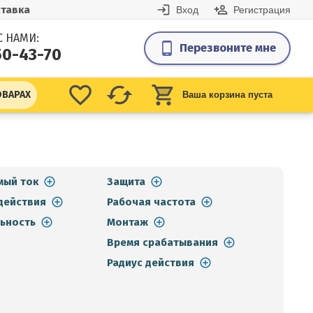
тавка
Вход
Регистрация
С НАМИ:
Перезвоните мне
50-43-70
ОВАРАХ
Ваша корзина пуста
мый ток
Защита
действия
Рабочая частота
ьность
Монтаж
Время срабатывания
Радиус действия