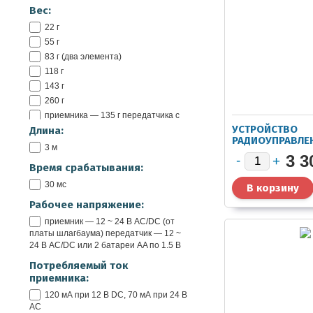
Вес:
22 г
55 г
83 г (два элемента)
118 г
143 г
260 г
приемника — 135 г передатчика с
FTA1 (FTA2) — 165 г (140 г)
УСТРОЙСТВО
Длина:
РАДИОУПРАВЛЕ
3 м
GCR1
3 3
Время срабатывания:
30 мс
Рабочее напряжение:
приемник — 12 ~ 24 В AC/DC (от
платы шлагбаума) передатчик — 12 ~
24 В AC/DC или 2 батареи AA по 1.5 В
Потребляемый ток
приемника:
120 мА при 12 В DC, 70 мА при 24 В
AC