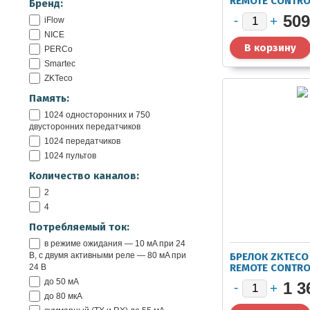
REMOTE CONTR
Бренд:
509
iFlow
NICE
PERCo
Smartec
ZKTeco
Память:
1024 односторонних и 750
двусторонних передатчиков
1024 передатчиков
1024 пультов
Количество каналов:
2
4
Потребляемый ток:
в режиме ожидания — 10 мA при 24
В, с двумя активными реле — 80 мA при
БРЕЛОК ZKTECO
REMOTE CONTR
24 В
до 50 мА
1 3
до 80 мкA