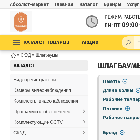
Абсолют-маркет
Главная
Каталог
Бренды
Услуг
РЕЖИМ РАБОТ
пн-пт 09:00
КАТАЛОГ ТОВАРОВ
АКЦИИ
»
»
СКУД
Шлагбаумы
ШЛАГБАУМ
КАТАЛОГ
Видеорегистраторы
Память
Камеры видеонаблюдения
Длина волны
Рабочие темпе
Комплекты видеонаблюдения
Питание
Программное обеспечение
Рабочее напря
Комплектующие CCTV
Бренд
СКУД