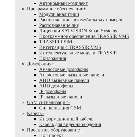
Автономный комплект
Программное обеспечение
+
Модули аналитики
Распознавание автомобильных номеров
Распознавание лиц
Лицензии SATVISION Smart Systems
Программное обеспечение TRASSIR VMS
TRASSIR PSIM
Интеграция с TRASSIR VMS
Интеллектуальные модули TRASSIR
Приложения
Домофония
+
Аналоговые домофоны
Аналоговые вызывные панели
AHD вызывные панели
AHD домофоны
IP домофоны
IP вызывные панели
GSM сигнализация
+
Cигнализация GSM
Кабель
+
Информационный кабель
Кабель для видеонаблюдения
Проектное оборудование
+
Под проект