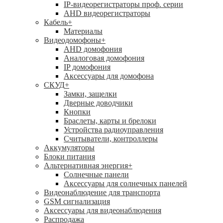
IP-видеорегистраторы проф. серии
AHD видеорегистраторы
Кабель
+
Материалы
Видеодомофоны
+
AHD домофония
Аналоговая домофония
IP домофония
Аксессуары для домофона
СКУД
+
Замки, защелки
Дверные доводчики
Кнопки
Браслеты, карты и брелоки
Устройства радиоуправления
Считыватели, контроллеры
Аккумуляторы
Блоки питания
Альтернативная энергия
+
Солнечные панели
Аксессуары для солнечных панелей
Видеонаблюдение для транспорта
GSM сигнализация
Аксессуары для видеонаблюдения
Распродажа