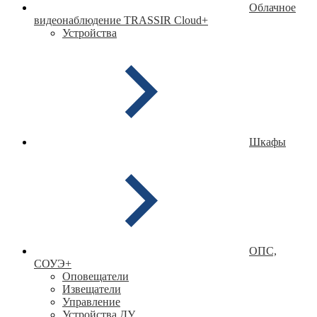
Облачное
видеонаблюдение TRASSIR Cloud
+
Устройства
Шкафы
ОПС,
СОУЭ
+
Оповещатели
Извещатели
Управление
Устройства ДУ