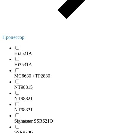
Процессор
Hi3521A
Hi3531A
MC6630 +TP2830
NT98315
NT98321
NT98331
Sigmastar SSR621Q
SSR920G