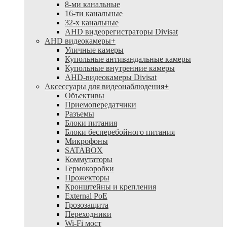
8-ми канальные
16-ти канальные
32-х канальные
AHD видеорегистраторы Divisat
AHD видеокамеры
+
Уличные камеры
Купольные антивандальные камеры
Купольные внутренние камеры
AHD-видеокамеры Divisat
Аксессуары для видеонаблюдения
+
Объективы
Приемопередатчики
Разъемы
Блоки питания
Блоки бесперебойного питания
Микрофоны
SATABOX
Коммутаторы
Гермокоробки
Прожекторы
Кронштейны и крепления
External PoE
Грозозащита
Переходники
Wi-Fi мост