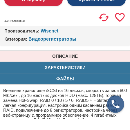
(голосов
4
)
4.0
Производитель:
Wisenet
Категория:
Видеорегистраторы
ОПИСАНИЕ
ХАРАКТЕРИСТИКИ
ФАЙЛЫ
Внешнее хранилище iSCSI на 16 дисков, скорость записи 800
Мб/сек., до 16 жестких дисков HDD (макс. 128TБ), горячая
замена Hot-Swap, RAID 0 / 10 / 5 / 6, RAID5 + Hotstandby,
легкая конфигурация, настройка одним касанием размера
RAID, подключение до 8 регистраторов, настройка через
веб-страницу & программное обеспечение, 4 гигабитных
сетевых порта RJ-45 (Gigabit Ethernet), 3U шасси с
фронтальным замком; поддерживаемые протоколы iSCSI
(IP-SAN), DHCP, HTTP, TCP/IP, UDP/IP, SNMP v1/v2c/v3,