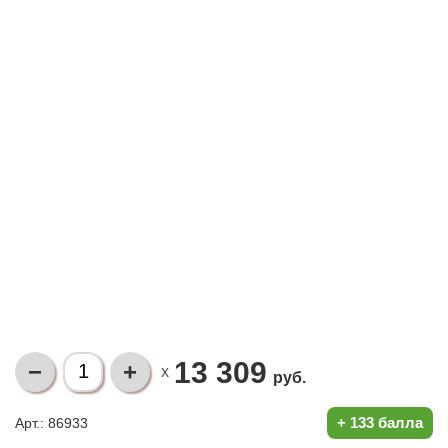
13 309
X
руб.
+
133 балла
Арт.: 86933