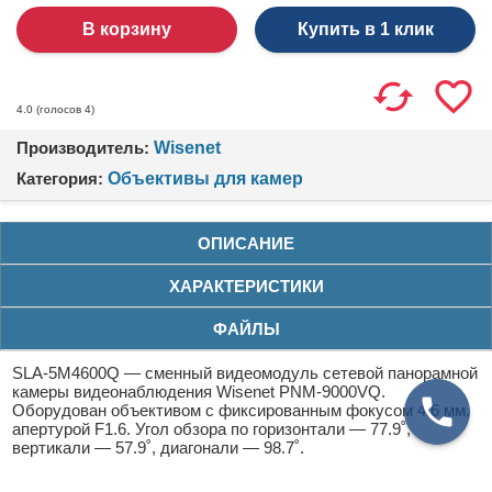
Купить в 1 клик
(голосов
4
)
4.0
Производитель:
Wisenet
Категория:
Объективы для камер
ОПИСАНИЕ
ХАРАКТЕРИСТИКИ
ФАЙЛЫ
SLA-5M4600Q — сменный видеомодуль сетевой панорамной
камеры видеонаблюдения Wisenet PNM-9000VQ.
Оборудован объективом с фиксированным фокусом 4.6 мм,
апертурой F1.6. Угол обзора по горизонтали — 77.9˚,
вертикали — 57.9˚, диагонали — 98.7˚.
Видеомодуль основан на матрице 1/1.8" 5 Mп CMOS с