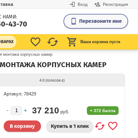
тавка
Вход
Регистрация
С НАМИ:
Перезвоните мне
50-43-70
ОВАРАХ
Ваша корзина пуста
я монтажа корпусных камер
Я МОНТАЖА КОРПУСНЫХ КАМЕР
(голосов
)
4.0
4
Артикул: 78429
37 210
+
372 балла
руб.
Купить в 1 клик