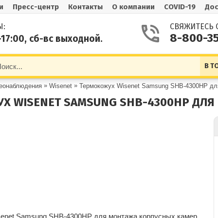
и
Пресс-центр
Контакты
О компании
COVID-19
Дос
Ы:
СВЯЖИТЕСЬ 
8-800-3
-17:00, сб-вс выходной.
В Т
»
»
деонаблюдения
Wisenet
Термокожух Wisenet Samsung SHB-4300HP дл
Х WISENET SAMSUNG SHB-4300HP ДЛ