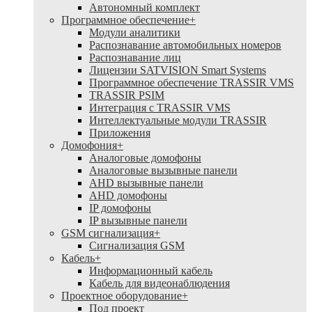
Автономный комплект
Программное обеспечение
+
Модули аналитики
Распознавание автомобильных номеров
Распознавание лиц
Лицензии SATVISION Smart Systems
Программное обеспечение TRASSIR VMS
TRASSIR PSIM
Интеграция с TRASSIR VMS
Интеллектуальные модули TRASSIR
Приложения
Домофония
+
Аналоговые домофоны
Аналоговые вызывные панели
AHD вызывные панели
AHD домофоны
IP домофоны
IP вызывные панели
GSM сигнализация
+
Cигнализация GSM
Кабель
+
Информационный кабель
Кабель для видеонаблюдения
Проектное оборудование
+
Под проект