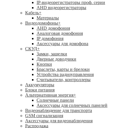
IP-видеорегистраторы проф. серии
AHD видеорегистраторы
Кабель
+
Материалы
Видеодомофоны
+
AHD домофония
Аналоговая домофония
IP домофония
Аксессуары для домофона
СКУД
+
Замки, защелки
Дверные доводчики
Кнопки
Браслеты, карты и брелоки
Устройства радиоуправления
Считыватели, контроллеры
Аккумуляторы
Блоки питания
Альтернативная энергия
+
Солнечные панели
Аксессуары для солнечных панелей
Видеонаблюдение для транспорта
GSM сигнализация
Аксессуары для видеонаблюдения
Распродажа