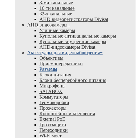
8-ми канальные
16-ти канальные
32-х канальные
AHD видеорегистраторы Divisat
AHD видеокамеры
+
Уличные камеры
Купольные антивандальные камеры
Купольные внутренние камеры
AHD-видеокамеры Divisat
Аксессуары для видеонаблюдения
+
Объективы
Приемопередатчики
Разъемы
Блоки питания
Блоки бесперебойного питания
Микрофоны
SATABOX
Коммутаторы
Гермокоробки
Прожекторы
Кронштейны и крепления
External PoE
Грозозащита
Переходники
Wi-Fi мост