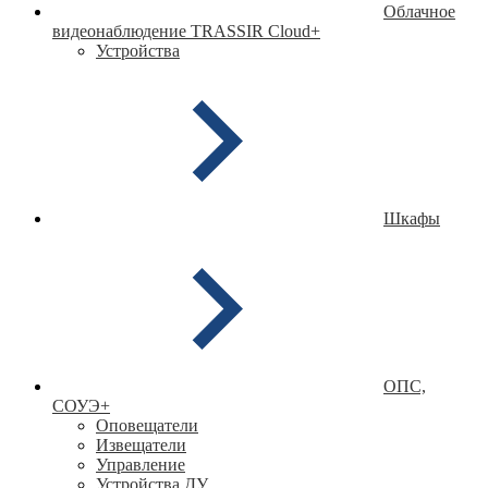
Облачное
видеонаблюдение TRASSIR Cloud
+
Устройства
Шкафы
ОПС,
СОУЭ
+
Оповещатели
Извещатели
Управление
Устройства ДУ