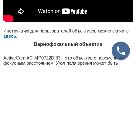
Инструкцию для пользователей объективов можно скачать
здесь
.
Вариофокальный объектив
ActiveCam AC-MP0722D.IR – это объектив с переменным
фокусным расстоянием. Угол поля зрения может быть
изменен в диапазоне, указанном в спецификации, с
помощью регулировки трансфокатора. После выбора
необходимого угла обзора требуется отрегулировать фокус.
Автоматическая диафрагма
Мегапиксельный объектив ActiveCam AC-MP0722D.IR имеет
поддержку автоматической регулировки диафрагмы (АРД)
для электронного управления световым потоком. Работа
диафрагмы осуществляется посредством питания от
видеокамеры постоянным током (DC). Рекомендуется
использовать данный объектив в видеокамерах с
автоматическим приводом диафрагмы.