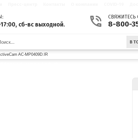
и
Пресс-центр
Контакты
О компании
COVID-19
Дос
Ы:
СВЯЖИТЕСЬ 
8-800-3
-17:00, сб-вс выходной.
В Т
ActiveCam AC-MP0409D.IR
ECAM AC-MP0409D.IR