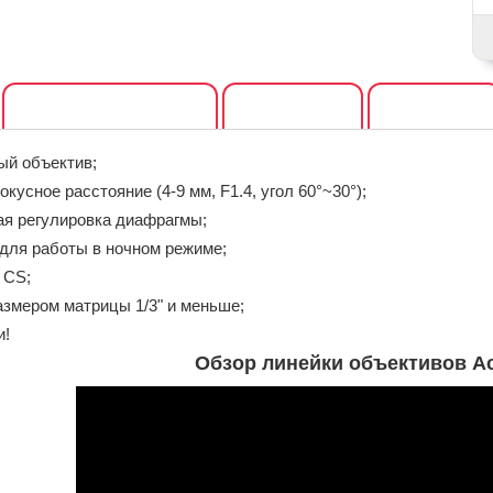
Характеристики
Отзывы
Файлы
ый объектив;
кусное расстояние (4-9 мм, F1.4, угол 60°~30°);
ая регулировка диафрагмы;
для работы в ночном режиме;
 CS;
азмером матрицы 1/3" и меньше;
и!
Обзор линейки объективов A