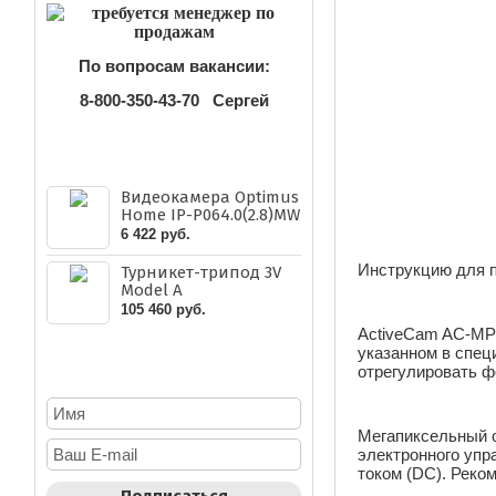
По вопросам вакансии:
8-800-350-43-70
Сергей
НОВЫЕ ПОСТУПЛЕНИЯ
Видеокамера Optimus
Home IP-P064.0(2.8)MW
6 422 руб.
Инструкцию для 
Турникет-трипод 3V
Model A
105 460 руб.
ActiveCam AC-MP0
указанном в спец
НОВОСТНАЯ РАССЫЛКА
отрегулировать ф
Мегапиксельный 
электронного упр
током (DC). Реко