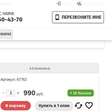
тавка
Вход
Регистрация
С НАМИ:
ПЕРЕЗВОНИТЕ МНЕ
50-43-70
ОВАРАХ
Ваша корзина пуста
(голосов
)
4.0
4
Артикул: 67762
990
+
10 баллов
руб.
Купить в 1 клик