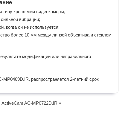
ание
и типу крепления видеокамеры;
 сильной вибрации;
, когда он не используется;
ство более 10 мм между линзой объектива и стеклом
результате модификации или неправильного
-MP0409D.IR, распространяется 2-летний срок
 ActiveCam AC-MP0722D.IR »