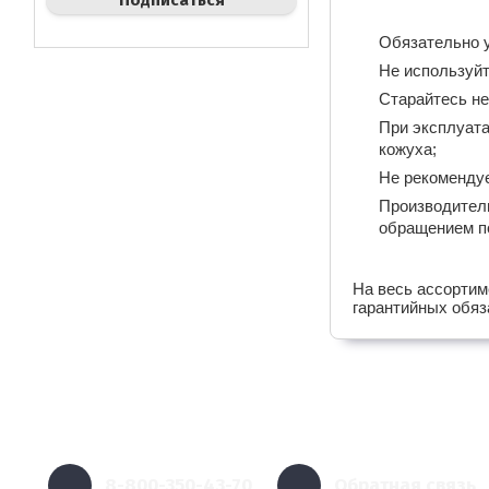
Обязательно у
Не используйт
Старайтесь не
При эксплуата
кожуха;
Не рекомендуе
Производитель
обращением по
На весь ассортим
гарантийных обяз
8-800-350-43-70
Обратная связь