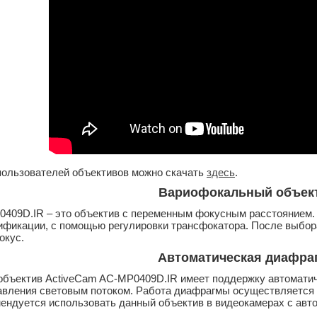
пользователей объективов можно скачать
здесь
.
Вариофокальный объек
409D.IR – это объектив с переменным фокусным расстоянием. У
ификации, с помощью регулировки трансфокатора. После выбор
окус.
Автоматическая диафра
объектив ActiveCam AC-MP0409D.IR имеет поддержку автоматич
авления световым потоком. Работа диафрагмы осуществляется
мендуется использовать данный объектив в видеокамерах с ав