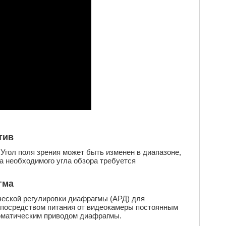
тив
гол поля зрения может быть изменен в диапазоне,
а необходимого угла обзора требуется
гма
еской регулировки диафрагмы (АРД) для
 посредством питания от видеокамеры постоянным
томатическим приводом диафрагмы.