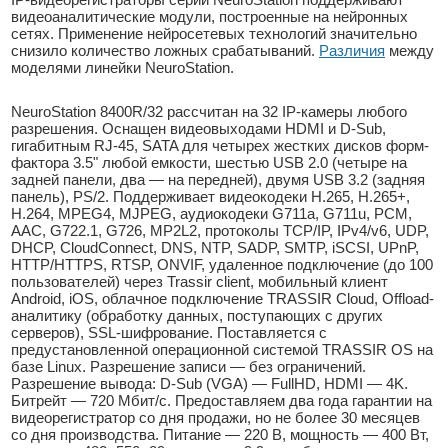
видеоаналитические модули, построенные на нейронных
сетях. Применение нейросетевых технологий значительно
снизило количество ложных срабатываний.
Различия
между
моделями линейки NeuroStation.
NeuroStation 8400R/32 рассчитан на 32 IP-камеры любого
разрешения. Оснащен видеовыходами HDMI и D-Sub,
гигабитным RJ-45, SATA для четырех жестких дисков форм-
фактора 3.5" любой емкости, шестью USB 2.0 (четыре на
задней панели, два — на передней), двумя USB 3.2 (задняя
панель), PS/2. Поддерживает видеокодеки H.265, H.265+,
Н.264, MPEG4, MJPEG, аудиокодеки G711a, G711u, PCM,
AAC, G722.1, G726, MP2L2, протоколы TCP/IP, IPv4/v6, UDP,
DHCP, CloudConnect, DNS, NTP, SADP, SMTP, iSCSI, UPnP,
HTTP/HTTPS, RTSP, ONVIF, удаленное подключение (до 100
пользователей) через Trassir client, мобильный клиент
Android, iOS, облачное подключение TRASSIR Cloud, Offload-
аналитику (обработку данных, поступающих с других
серверов), SSL-шифрование. Поставляется с
предустановленной операционной системой TRASSIR OS на
базе Linux. Разрешение записи — без ограничений.
Разрешение вывода: D-Sub (VGA) — FullHD, HDMI — 4K.
Битрейт — 720 Мбит/с. Предоставляем два года гарантии на
видеорегистратор со дня продажи, но не более 30 месяцев
со дня производства. Питание — 220 В, мощность — 400 Вт,