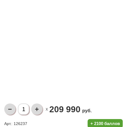
209 990
X
руб.
+
2100 баллов
Арт.: 126237