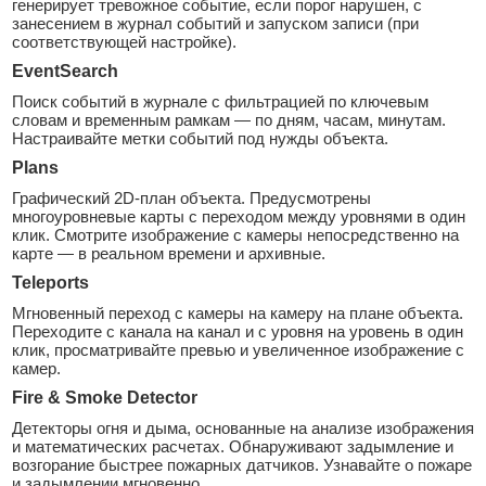
генерирует тревожное событие, если порог нарушен, с
занесением в журнал событий и запуском записи (при
соответствующей настройке).
EventSearch
Поиск событий в журнале с фильтрацией по ключевым
словам и временным рамкам — по дням, часам, минутам.
Настраивайте метки событий под нужды объекта.
Plans
Графический 2D-план объекта. Предусмотрены
многоуровневые карты с переходом между уровнями в один
клик. Смотрите изображение с камеры непосредственно на
карте — в реальном времени и архивные.
Teleports
Мгновенный переход с камеры на камеру на плане объекта.
Переходите с канала на канал и с уровня на уровень в один
клик, просматривайте превью и увеличенное изображение с
камер.
Fire & Smoke Detector
Детекторы огня и дыма, основанные на анализе изображения
и математических расчетах. Обнаруживают задымление и
возгорание быстрее пожарных датчиков. Узнавайте о пожаре
и задымлении мгновенно.