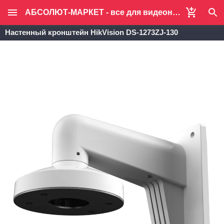
АБСОЛЮТ-МАРКЕТ - все для видеонаблюдения и систем безопасности
Настенный кронштейн HikVision DS-1273ZJ-130