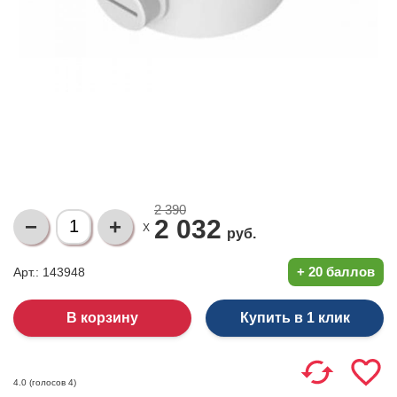
2 390
2 032
X
руб.
+
20 баллов
Арт.: 143948
Купить в 1 клик
(голосов
4
)
4.0