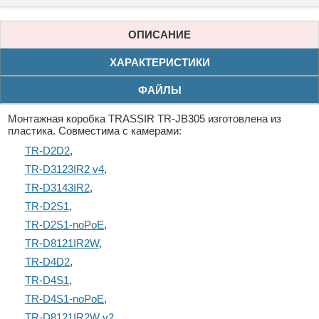
ОПИСАНИЕ
ХАРАКТЕРИСТИКИ
ФАЙЛЫ
Монтажная коробка TRASSIR TR-JB305 изготовлена из
пластика. Совместима с камерами:
TR-D2D2
,
TR-D3123IR2 v4
,
TR-D3143IR2
,
TR-D2S1
,
TR-D2S1-noPoE
,
TR-D8121IR2W
,
TR-D4D2
,
TR-D4S1
,
TR-D4S1-noPoE
,
TR-D8121IR2W v2
,