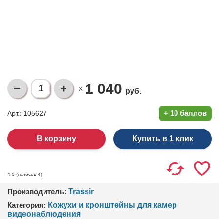
1 040
X
руб.
+
10 баллов
Арт.: 105627
Купить в 1 клик
(голосов
4
)
4.0
Производитель:
Trassir
Категория:
Кожухи и кронштейны для камер
видеонаблюдения