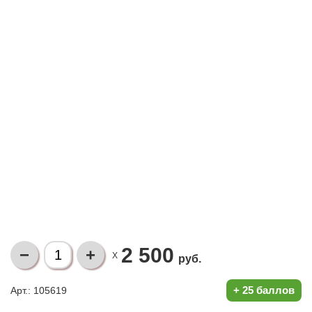
2 500
X
руб.
+
25 баллов
Арт.: 105619