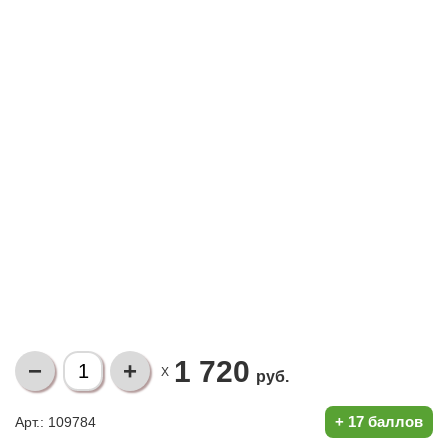
1 720
X
руб.
+
17 баллов
Арт.: 109784