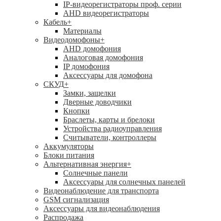
IP-видеорегистраторы проф. серии
AHD видеорегистраторы
Кабель
+
Материалы
Видеодомофоны
+
AHD домофония
Аналоговая домофония
IP домофония
Аксессуары для домофона
СКУД
+
Замки, защелки
Дверные доводчики
Кнопки
Браслеты, карты и брелоки
Устройства радиоуправления
Считыватели, контроллеры
Аккумуляторы
Блоки питания
Альтернативная энергия
+
Солнечные панели
Аксессуары для солнечных панелей
Видеонаблюдение для транспорта
GSM сигнализация
Аксессуары для видеонаблюдения
Распродажа