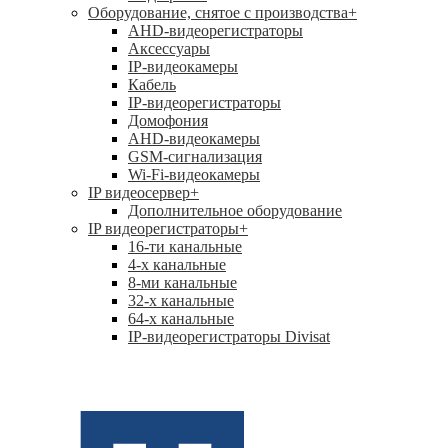
Оборудование, снятое с производства
+
AHD-видеорегистраторы
Аксессуары
IP-видеокамеры
Кабель
IP-видеорегистраторы
Домофония
AHD-видеокамеры
GSM-сигнализация
Wi-Fi-видеокамеры
IP видеосервер
+
Дополнительное оборудование
IP видеорегистраторы
+
16-ти канальные
4-х канальные
8-ми канальные
32-х канальные
64-х канальные
IP-видеорегистраторы Divisat