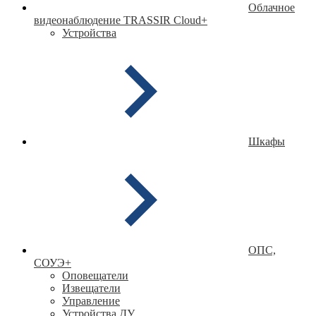
Облачное
видеонаблюдение TRASSIR Cloud
+
Устройства
Шкафы
ОПС,
СОУЭ
+
Оповещатели
Извещатели
Управление
Устройства ДУ