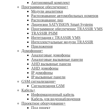
Автономный комплект
Программное обеспечение
+
Модули аналитики
Распознавание автомобильных номеров
Распознавание лиц
Лицензии SATVISION Smart Systems
Программное обеспечение TRASSIR VMS
TRASSIR PSIM
Интеграция с TRASSIR VMS
Интеллектуальные модули TRASSIR
Приложения
Домофония
+
Аналоговые домофоны
Аналоговые вызывные панели
AHD вызывные панели
AHD домофоны
IP домофоны
IP вызывные панели
GSM сигнализация
+
Cигнализация GSM
Кабель
+
Информационный кабель
Кабель для видеонаблюдения
Проектное оборудование
+
Под проект