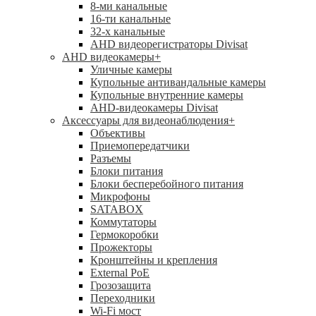
8-ми канальные
16-ти канальные
32-х канальные
AHD видеорегистраторы Divisat
AHD видеокамеры
+
Уличные камеры
Купольные антивандальные камеры
Купольные внутренние камеры
AHD-видеокамеры Divisat
Аксессуары для видеонаблюдения
+
Объективы
Приемопередатчики
Разъемы
Блоки питания
Блоки бесперебойного питания
Микрофоны
SATABOX
Коммутаторы
Гермокоробки
Прожекторы
Кронштейны и крепления
External PoE
Грозозащита
Переходники
Wi-Fi мост