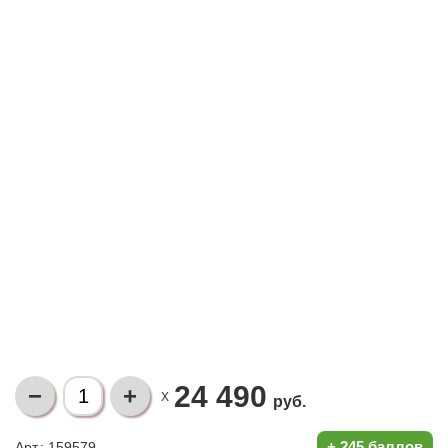
24 490
X
руб.
+
245 баллов
Арт.: 159579