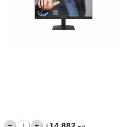
14 882
X