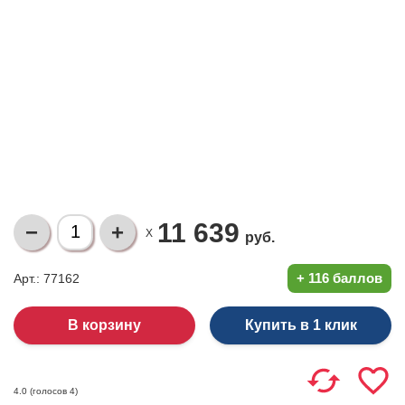
11 639
X
руб.
+
116 баллов
Арт.: 77162
Купить в 1 клик
(голосов
4
)
4.0