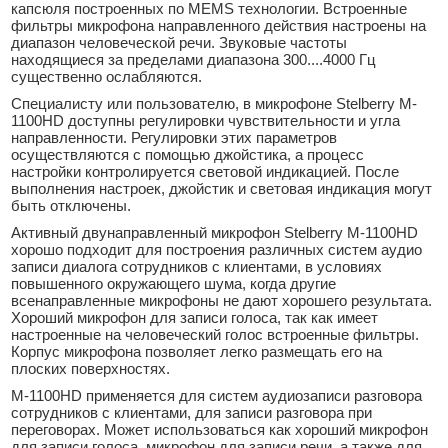
капсюля построенных по MEMS технологии. Встроенные
фильтры микрофона направленного действия настроены на
диапазон человеческой речи. Звуковые частоты
находящиеся за пределами диапазона 300....4000 Гц
существенно ослабляются.
Специалисту или пользователю, в микрофоне Stelberry M-
1100HD доступны регулировки чувствительности и угла
направленности. Регулировки этих параметров
осуществляются с помощью джойстика, а процесс
настройки контролируется световой индикацией. После
выполнения настроек, джойстик и световая индикация могут
быть отключены.
Активный двунаправленный микрофон Stelberry M-1100HD
хорошо подходит для построения различных систем аудио
записи диалога сотрудников с клиентами, в условиях
повышенного окружающего шума, когда другие
всенаправленные микрофоны не дают хорошего результата.
Хороший микрофон для записи голоса, так как имеет
настроенные на человеческий голос встроенные фильтры.
Корпус микрофона позволяет легко размещать его на
плоских поверхностях.
M-1100HD применяется для систем аудиозаписи разговора
сотрудников с клиентами, для записи разговора при
переговорах. Может использоваться как хороший микрофон
для записи голоса, микрофон для записи речи, а также для