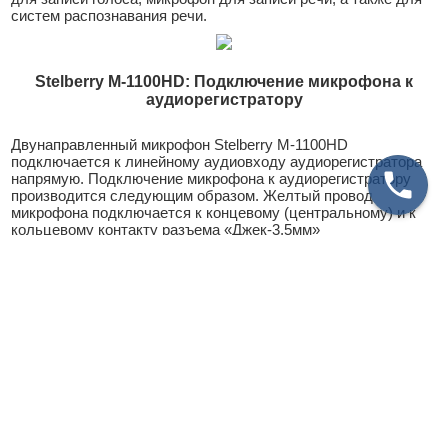
систем распознавания речи.
Stelberry M-1100HD: Подключение микрофона к
аудиорегистратору
Двунаправленный микрофон Stelberry M-1100HD
подключается к линейному аудиовходу аудиорегистратора
напрямую. Подключение микрофона к аудиорегистратору
производится следующим образом. Желтый провод
микрофона подключается к концевому (центральному) и к
кольцевому контакту разъема «Джек-3,5мм»
аудиорегистратора (Уточняете в руководстве на
аудиорегистратор.). Если у аудиорегистратора для
аудиовхода используется разъем RCA («тюльпан»), то к
центральному контакту разъема RCA. Зеленый провод
микрофона M-1100HD подключается к общему (корпусному)
контакту разъема «Джек-3,5мм» (или к кольцевому
внешнему контакту разъема RCA), и к «минусовому»
общему проводу источника питания. Белый провод
микрофона подключается к «плюсовому» проводу источника
питания. Для активации джойстика и включения индикации,
при выполнении настроек угла направленности и
чувствительности, следует коричневый провод микрофона