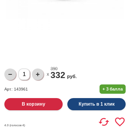
390
332
X
руб.
+
3 балла
Арт.: 143961
Купить в 1 клик
(голосов
4
)
4.0