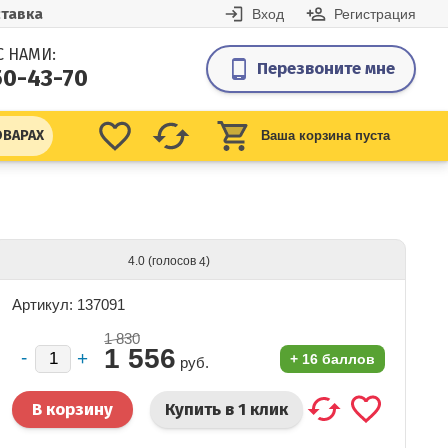
тавка
Вход
Регистрация
С НАМИ:
Перезвоните мне
50-43-70
ОВАРАХ
Ваша корзина пуста
(голосов
)
4.0
4
Артикул: 137091
1 830
1 556
+
16 баллов
руб.
Купить в 1 клик