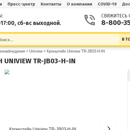
и
Пресс-центр
Контакты
О компании
COVID-19
Дос
Ы:
СВЯЖИТЕСЬ 
8-800-3
-17:00, сб-вс выходной.
В Т
»
»
деонаблюдения
Uniview
Кронштейн Uniview TR-JB03-H-IN
UNIVIEW TR-JB03-H-IN