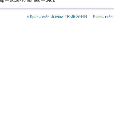
ер — Ø126×36 мм. Вес — 240 г.
« Кронштейн Uniview TR-JB03-I-IN
Кронштейн 