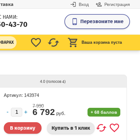
тавка
Вход
Регистрация
С НАМИ:
Перезвоните мне
50-43-70
ОВАРАХ
Ваша корзина пуста
(голосов
)
4.0
4
Артикул: 143974
7 990
6 792
+
68 баллов
руб.
Купить в 1 клик