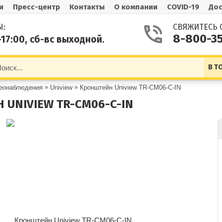
и
Пресс-центр
Контакты
О компании
COVID-19
Дос
Ы:
СВЯЖИТЕСЬ 
8-800-3
-17:00, сб-вс выходной.
В Т
»
»
деонаблюдения
Uniview
Кронштейн Uniview TR-CM06-C-IN
UNIVIEW TR-CM06-C-IN