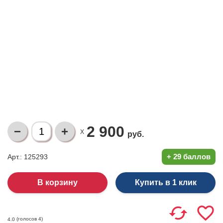
2 900
X
руб.
+
29 баллов
Арт.: 125293
Купить в 1 клик
(голосов
4
)
4.0