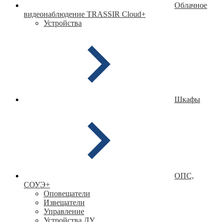
Облачное
видеонаблюдение TRASSIR Cloud
+
Устройства
Шкафы
ОПС,
СОУЭ
+
Оповещатели
Извещатели
Управление
Устройства ДУ