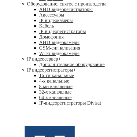
Оборудование, снятое с производства
+
AHD-видеорегистраторы
Аксессуары
IP-видеокамеры
Кабель
IP-видеорегистраторы
Домофония
AHD-видеокамеры
GSM-сигнализация
Wi-Fi-видеокамеры
IP видеосервер
+
Дополнительное оборудование
IP видеорегистраторы
+
16-ти канальные
4-х канальные
8-ми канальные
32-х канальные
64-х канальные
IP-видеорегистраторы Divisat