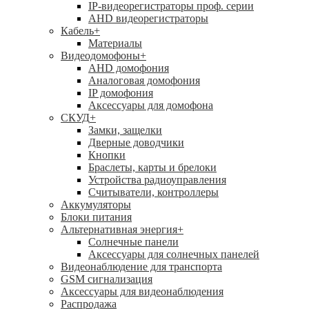
IP-видеорегистраторы проф. серии
AHD видеорегистраторы
Кабель
+
Материалы
Видеодомофоны
+
AHD домофония
Аналоговая домофония
IP домофония
Аксессуары для домофона
СКУД
+
Замки, защелки
Дверные доводчики
Кнопки
Браслеты, карты и брелоки
Устройства радиоуправления
Считыватели, контроллеры
Аккумуляторы
Блоки питания
Альтернативная энергия
+
Солнечные панели
Аксессуары для солнечных панелей
Видеонаблюдение для транспорта
GSM сигнализация
Аксессуары для видеонаблюдения
Распродажа