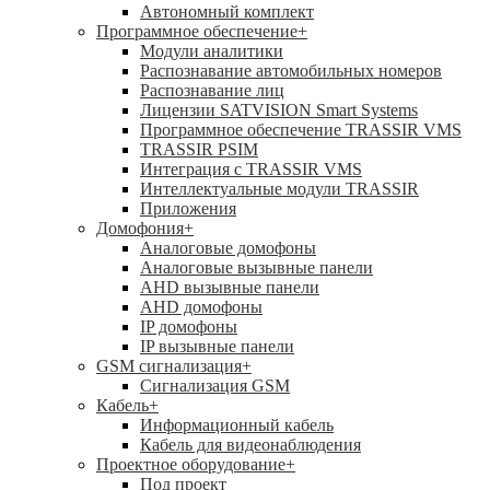
Автономный комплект
Программное обеспечение
+
Модули аналитики
Распознавание автомобильных номеров
Распознавание лиц
Лицензии SATVISION Smart Systems
Программное обеспечение TRASSIR VMS
TRASSIR PSIM
Интеграция с TRASSIR VMS
Интеллектуальные модули TRASSIR
Приложения
Домофония
+
Аналоговые домофоны
Аналоговые вызывные панели
AHD вызывные панели
AHD домофоны
IP домофоны
IP вызывные панели
GSM сигнализация
+
Cигнализация GSM
Кабель
+
Информационный кабель
Кабель для видеонаблюдения
Проектное оборудование
+
Под проект