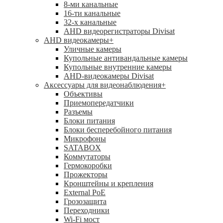
8-ми канальные
16-ти канальные
32-х канальные
AHD видеорегистраторы Divisat
AHD видеокамеры
+
Уличные камеры
Купольные антивандальные камеры
Купольные внутренние камеры
AHD-видеокамеры Divisat
Аксессуары для видеонаблюдения
+
Объективы
Приемопередатчики
Разъемы
Блоки питания
Блоки бесперебойного питания
Микрофоны
SATABOX
Коммутаторы
Гермокоробки
Прожекторы
Кронштейны и крепления
External PoE
Грозозащита
Переходники
Wi-Fi мост