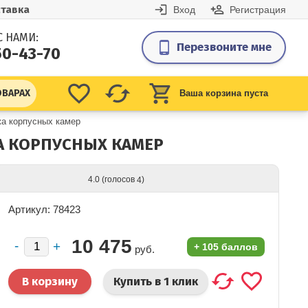
тавка
Вход
Регистрация
С НАМИ:
Перезвоните мне
50-43-70
ОВАРАХ
Ваша корзина пуста
а корпусных камер
А КОРПУСНЫХ КАМЕР
(голосов
)
4.0
4
Артикул: 78423
10 475
+
105 баллов
руб.
Купить в 1 клик