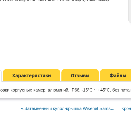
Характеристики
Отзывы
Файлы
вки корпусных камер, алюминий, IP66, -15°C ~ +45°C, без питани
« Затемненный купол-крышка Wisenet Sams...
Крон