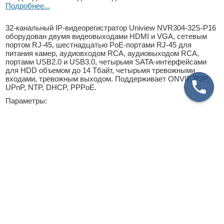
Подробнее...
32-канальный IP-видеорегистратор Uniview NVR304-32S-P16
оборудован двумя видеовыходами HDMI и VGA, сетевым
портом RJ-45, шестнадцатью PoE-портами RJ-45 для
питания камер, аудиовходом RCA, аудиовыходом RCA,
портами USB2.0 и USB3.0, четырьмя SATA-интерфейсами
для HDD объемом до 14 Тбайт, четырьмя тревожными
входами, тревожным выходом. Поддерживает ONVIF, P2P,
UPnP, NTP, DHCP, PPPoE.
Параметры:
Входящая пропускная способность — 160 Мбит/с,
исходящая — 84 Мбит/с.
Разрешение записи и просмотра — 8 Мп, 5 Мп, 4 Мп, 3
Мп, 2 Мп, 1.3 мп, 1 Мп, D1, 2CIF, CIF.
Синхронное воспроизведение в зависимости от
разрешения: 2 канала 8 Мп, 3 канала 5 Мп, 4 канала 4 Мп,
5 каналов 3 Мп, 8 каналов 2 Мп, 16 каналов 1 Мп.
Декодирование H.265 и H.264.
Удаленное подключение (256 пользователей).
Бюджет PoE — до 16.25 Вт на порт.