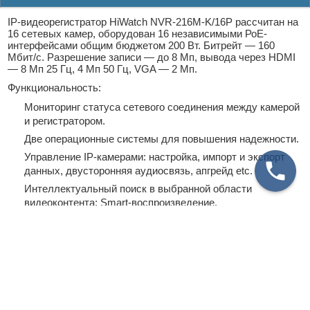
IP-видеорегистратор HiWatch NVR-216M-K/16P рассчитан на
16 сетевых камер, оборудован 16 независимыми РоЕ-
интерфейсами общим бюджетом 200 Вт. Битрейт — 160
Мбит/с. Разрешение записи — до 8 Мп, вывода через HDMI
— 8 Мп 25 Гц, 4 Мп 50 Гц, VGA — 2 Мп.
Функциональность:
Мониторинг статуса сетевого соединения между камерой
и регистратором.
Две операционные системы для повышения надежности.
Управление IP-камерами: настройка, импорт и экспорт
данных, двусторонняя аудиосвязь, апгрейд etc.
Интеллектуальный поиск в выбранной области
видеоконтента; Smart-воспроизведение.
Мгновенное воспроизведение выбранного канала в
системе многоканального отображения.
Потоковое криптографическое шифрование (TLS);
выходная пропускная способность — 128 Мбит/с.
Выделение определенной доли жесткого диска для
записи разных каналов.