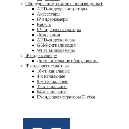
Оборудование, снятое с производства
+
AHD-видеорегистраторы
Аксессуары
IP-видеокамеры
Кабель
IP-видеорегистраторы
Домофония
AHD-видеокамеры
GSM-сигнализация
Wi-Fi-видеокамеры
IP видеосервер
+
Дополнительное оборудование
IP видеорегистраторы
+
16-ти канальные
4-х канальные
8-ми канальные
32-х канальные
64-х канальные
IP-видеорегистраторы Divisat