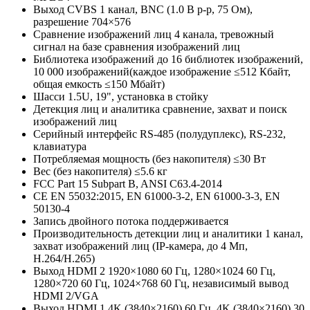
Выход CVBS
1 канал, BNC (1.0 В p-p, 75 Ом),
разрешение 704×576
Сравнение изображений лиц
4 канала, тревожный
сигнал на базе сравнения изображений лиц
Библиотека изображений
до 16 библиотек изображений,
10 000 изображений(каждое изображение ≤512 Кбайт,
общая емкость ≤150 Мбайт)
Шасси
1.5U, 19", установка в стойку
Детекция лиц и аналитика
сравнение, захват и поиск
изображений лиц
Серийный интерфейс
RS-485 (полудуплекс), RS-232,
клавиатура
Потребляемая мощность (без накопителя)
≤30 Вт
Вес (без накопителя)
≤5.6 кг
FCC
Part 15 Subpart B, ANSI C63.4-2014
CE
EN 55032:2015, EN 61000-3-2, EN 61000-3-3, EN
50130-4
Запись двойного потока
поддерживается
Производительность детекции лиц и аналитики
1 канал,
захват изображений лиц (IP-камера, до 4 Мп,
H.264/H.265)
Выход HDMI 2
1920×1080 60 Гц, 1280×1024 60 Гц,
1280×720 60 Гц, 1024×768 60 Гц, независимый вывод
HDMI 2/VGA
Выход HDMI 1
4K (3840×2160) 60 Гц, 4K (3840×2160) 30