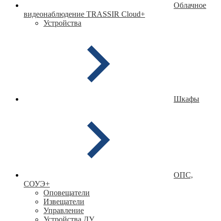
Облачное
видеонаблюдение TRASSIR Cloud
+
Устройства
Шкафы
ОПС,
СОУЭ
+
Оповещатели
Извещатели
Управление
Устройства ДУ