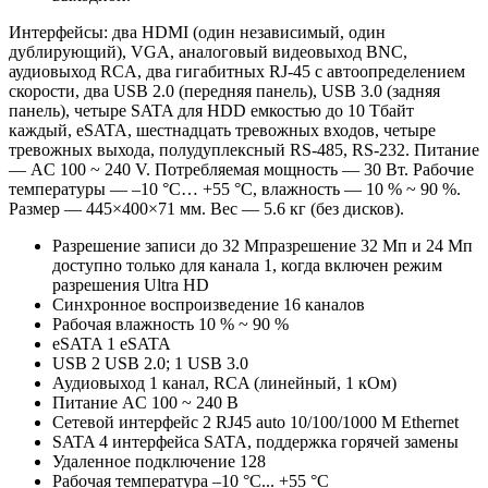
Интерфейсы: два HDMI (один независимый, один
дублирующий), VGA, аналоговый видеовыход BNC,
аудиовыход RCA, два гигабитных RJ-45 с автоопределением
скорости, два USB 2.0 (передняя панель), USB 3.0 (задняя
панель), четыре SATA для HDD емкостью до 10 Тбайт
каждый, eSATA, шестнадцать тревожных входов, четыре
тревожных выхода, полудуплексный RS-485, RS-232. Питание
— AC 100 ~ 240 V. Потребляемая мощность — 30 Вт. Рабочие
температуры — –10 °C… +55 °C, влажность — 10 % ~ 90 %.
Размер — 445×400×71 мм. Вес — 5.6 кг (без дисков).
Разрешение записи
до 32 Мпразрешение 32 Мп и 24 Мп
доступно только для канала 1, когда включен режим
разрешения Ultra HD
Синхронное воспроизведение
16 каналов
Рабочая влажность
10 % ~ 90 %
eSATA
1 eSATA
USB
2 USB 2.0; 1 USB 3.0
Аудиовыход
1 канал, RCA (линейный, 1 кОм)
Питание
AC 100 ~ 240 В
Сетевой интерфейс
2 RJ45 auto 10/100/1000 М Ethernet
SATA
4 интерфейса SATA, поддержка горячей замены
Удаленное подключение
128
Рабочая температура
–10 °C... +55 °C