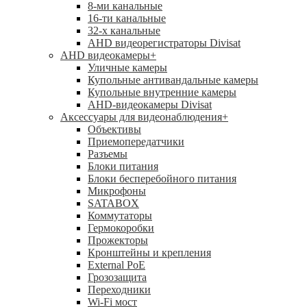
8-ми канальные
16-ти канальные
32-х канальные
AHD видеорегистраторы Divisat
AHD видеокамеры
+
Уличные камеры
Купольные антивандальные камеры
Купольные внутренние камеры
AHD-видеокамеры Divisat
Аксессуары для видеонаблюдения
+
Объективы
Приемопередатчики
Разъемы
Блоки питания
Блоки бесперебойного питания
Микрофоны
SATABOX
Коммутаторы
Гермокоробки
Прожекторы
Кронштейны и крепления
External PoE
Грозозащита
Переходники
Wi-Fi мост