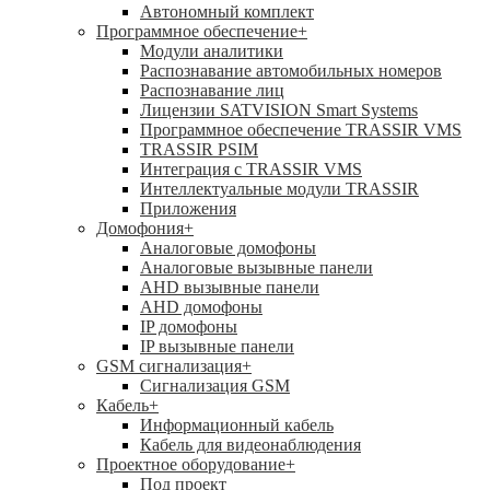
Автономный комплект
Программное обеспечение
+
Модули аналитики
Распознавание автомобильных номеров
Распознавание лиц
Лицензии SATVISION Smart Systems
Программное обеспечение TRASSIR VMS
TRASSIR PSIM
Интеграция с TRASSIR VMS
Интеллектуальные модули TRASSIR
Приложения
Домофония
+
Аналоговые домофоны
Аналоговые вызывные панели
AHD вызывные панели
AHD домофоны
IP домофоны
IP вызывные панели
GSM сигнализация
+
Cигнализация GSM
Кабель
+
Информационный кабель
Кабель для видеонаблюдения
Проектное оборудование
+
Под проект