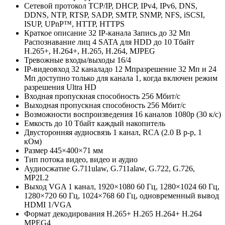
Сетевой протокол
TCP/IP, DHCP, IPv4, IPv6, DNS,
DDNS, NTP, RTSP, SADP, SMTP, SNMP, NFS, iSCSI,
ISUP, UPnP™, HTTP, HTTPS
Краткое описание
32 IP-канала Запись до 32 Мп
Распознавание лиц 4 SATA для HDD до 10 Тбайт
H.265+, H.264+, H.265, H.264, MJPEG
Тревожные входы/выходы
16/4
IP-видеовход
32 каналадо 12 Мпразрешение 32 Мп и 24
Мп доступно только для канала 1, когда включен режим
разрешения Ultra HD
Входная пропускная способность
256 Мбит/с
Выходная пропускная способность
256 Мбит/с
Возможности воспроизведения
16 каналов 1080p (30 к/с)
Емкость
до 10 Тбайт каждый накопитель
Двусторонняя аудиосвязь
1 канал, RCA (2.0 В p-p, 1
кОм)
Размер
445×400×71 мм
Тип потока
видео, видео и аудио
Аудиосжатие
G.711ulaw, G.711alaw, G.722, G.726,
MP2L2
Выход VGA
1 канал, 1920×1080 60 Гц, 1280×1024 60 Гц,
1280×720 60 Гц, 1024×768 60 Гц, одновременный вывод
HDMI 1/VGA
Формат декодирования
H.265+ H.265 H.264+ H.264
MPEG4