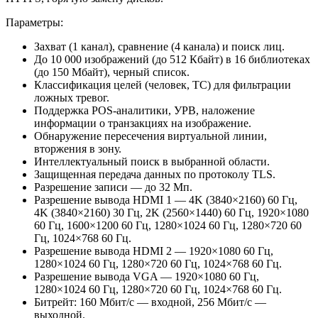
Параметры:
Захват (1 канал), сравнение (4 канала) и поиск лиц.
До 10 000 изображений (до 512 Кбайт) в 16 библиотеках
(до 150 Мбайт), черный список.
Классификация целей (человек, ТС) для фильтрации
ложных тревог.
Поддержка POS-аналитики, УРВ, наложение
информации о транзакциях на изображение.
Обнаружение пересечения виртуальной линии,
вторжения в зону.
Интеллектуальный поиск в выбранной области.
Защищенная передача данных по протоколу TLS.
Разрешение записи — до 32 Мп.
Разрешение вывода HDMI 1 — 4K (3840×2160) 60 Гц,
4K (3840×2160) 30 Гц, 2K (2560×1440) 60 Гц, 1920×1080
60 Гц, 1600×1200 60 Гц, 1280×1024 60 Гц, 1280×720 60
Гц, 1024×768 60 Гц.
Разрешение вывода HDMI 2 — 1920×1080 60 Гц,
1280×1024 60 Гц, 1280×720 60 Гц, 1024×768 60 Гц.
Разрешение вывода VGA — 1920×1080 60 Гц,
1280×1024 60 Гц, 1280×720 60 Гц, 1024×768 60 Гц.
Битрейт: 160 Мбит/с — входной, 256 Мбит/с —
выходной.