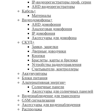
IP-видеорегистраторы проф. серии
AHD видеорегистраторы
Кабель
+
Материалы
Видеодомофоны
+
AHD домофония
Аналоговая домофония
IP домофония
Аксессуары для домофона
СКУД
+
Замки, защелки
Дверные доводчики
Кнопки
Браслеты, карты и брелоки
Устройства радиоуправления
Считыватели, контроллеры
Аккумуляторы
Блоки питания
Альтернативная энергия
+
Солнечные панели
Аксессуары для солнечных панелей
Видеонаблюдение для транспорта
GSM сигнализация
Аксессуары для видеонаблюдения
Распродажа