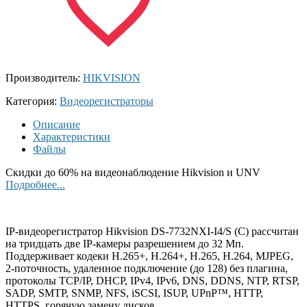
Производитель:
HIKVISION
Категория:
Видеорегистраторы
Описание
Характеристики
Файлы
Скидки до 60% на видеонаблюдение Hikvision и UNV
Подробнее...
IP-видеорегистратор Hikvision DS-7732NXI-I4/S (C) рассчитан
на тридцать две IP-камеры разрешением до 32 Мп.
Поддерживает кодеки H.265+, H.264+, H.265, H.264, MJPEG,
2-поточность, удаленное подключение (до 128) без плагина,
протоколы TCP/IP, DHCP, IPv4, IPv6, DNS, DDNS, NTP, RTSP,
SADP, SMTP, SNMP, NFS, iSCSI, ISUP, UPnP™, HTTP,
HTTPS, горячую замену дисков.