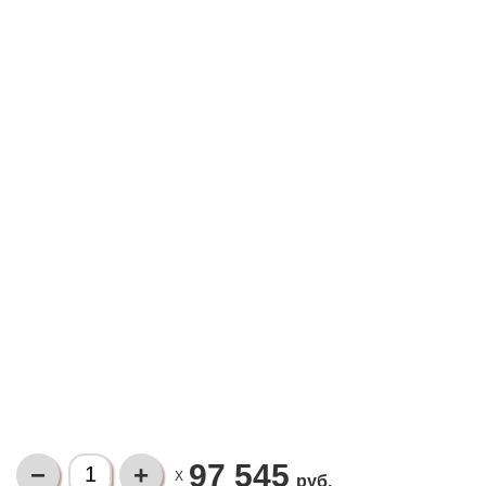
97 545
X
руб.