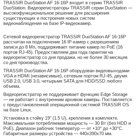
TRASSIR DuoStation AF 16-16P входит в серию TRASSIR
DuoStation. Видеорегистраторы TRASSIR серии DuoStation —
высокофункциональное решение для расширения
существующих и построения новых систем
видеонаблюдения на базе IP-видеокамер.
Сетевой видеорегистратор TRASSIR DuoStation AF 16-16P
рассчитан на подключение 16 IP-камер с разрешением
записи до 8 Мп, поддерживает питание камер по PoE (16
портов RJ-45). Предоставляем два года гарантии на
видеорегистратор со дня продажи, но не более 30 месяцев
со дня производства.
TRASSIR DuoStation AF 16-16P оборудован видеовыходами
VGA и HDMI (независимые), сетевым портом RJ-45, двумя
USB 2.0, USB 3.0, четырьмя SATA для HDD/SSD любого
объема.
Видеорегистратор не поддерживает функцию Edge Storage
— не работает с внутренним архивом камеры. Поставляется
с предустановленной операционной системой TRASSIR OS
на базе Linux.
Установка в стойку 19" (1.5 U), крепления в комплекте.
Максимальная потребляемая мощность — 30 Вт (без HDD и
PoE). Диапазон рабочих температур — от +10° до +30°С.
Габаритные размеры устройства — 440x390x70 мм.