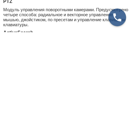
PTZ
Модуль управления поворотными камерами. Предусмотрено
четыре способа: радиальное и векторное управление
мышью, джойстиком, по пресетам и управление клавишами
клавиатуры.
ActiveSearch
Высокоскоростной поиск по метаданным, поставляемым
детектором движения. Работает и с детекторами камер.
Выделяйте на экране область и просматривайте
произошедшие в ней события.
MultiSearch
Поиск и одновременное воспроизведение до семи событий,
произошедших в разное время в определенной зоне.
Просматривайте сразу несколько событий — сокращайте
время на чтение архива.
Sound Detector
Детектор нарушения установленного звукового порога.
генерирует тревожное событие, если порог нарушен, с
занесением в журнал событий и запуском записи (при
соответствующей настройке).
EventSearch