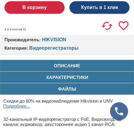
Купить в 1 клик
(голосов
4
)
4.0
Производитель:
HIKVISION
Категория:
Видеорегистраторы
ОПИСАНИЕ
ХАРАКТЕРИСТИКИ
ФАЙЛЫ
Скидки до 60% на видеонаблюдение Hikvision и UNV
Подробнее...
32-канальный IP-видеорегистратор c PoE. Видеовход: 32
канала; аудиовход: двустороннее аудио 1 канал RCA;
видеовыход: 1 VGA до 1080Р, 2 HDMI до 4К, 1 CVBS;