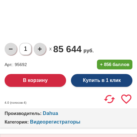
85 644
X
руб.
+
856 баллов
Арт.: 95692
Купить в 1 клик
(голосов
4
)
4.0
Производитель:
Dahua
Категория:
Видеорегистраторы