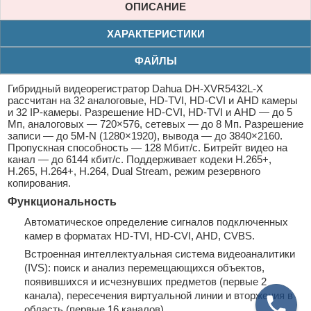
ОПИСАНИЕ
ХАРАКТЕРИСТИКИ
ФАЙЛЫ
Гибридный видеорегистратор Dahua DH-XVR5432L-X
рассчитан на 32 аналоговые, HD-TVI, HD-CVI и AHD камеры
и 32 IP-камеры. Разрешение HD-CVI, HD-TVI и AHD — до 5
Мп, аналоговых — 720×576, сетевых — до 8 Мп. Разрешение
записи — до 5M-N (1280×1920), вывода — до 3840×2160.
Пропускная способность — 128 Мбит/с. Битрейт видео на
канал — до 6144 кбит/с. Поддерживает кодеки H.265+,
H.265, H.264+, H.264, Dual Stream, режим резервного
копирования.
Функциональность
Автоматическое определение сигналов подключенных
камер в форматах HD-TVI, HD-CVI, AHD, CVBS.
Встроенная интеллектуальная система видеоаналитики
(IVS): поиск и анализ перемещающихся объектов,
появившихся и исчезнувших предметов (первые 2
канала), пересечения виртуальной линии и вторжения в
область (первые 16 каналов).