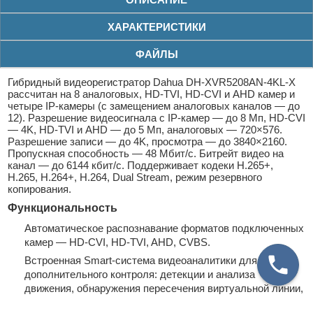
ХАРАКТЕРИСТИКИ
ФАЙЛЫ
Гибридный видеорегистратор Dahua DH-XVR5208AN-4KL-X
рассчитан на 8 аналоговых, HD-TVI, HD-CVI и AHD камер и
четыре IP-камеры (с замещением аналоговых каналов — до
12). Разрешение видеосигнала с IP-камер — до 8 Мп, HD-CVI
— 4K, HD-TVI и AHD — до 5 Мп, аналоговых — 720×576.
Разрешение записи — до 4K, просмотра — до 3840×2160.
Пропускная способность — 48 Мбит/с. Битрейт видео на
канал — до 6144 кбит/с. Поддерживает кодеки H.265+,
H.265, H.264+, H.264, Dual Stream, режим резервного
копирования.
Функциональность
Автоматическое распознавание форматов подключенных
камер — HD-CVI, HD-TVI, AHD, CVBS.
Встроенная Smart-система видеоаналитики для
дополнительного контроля: детекции и анализа
движения, обнаружения пересечения виртуальной линии,
оставленных и пропавших предметов; поддержка поиска