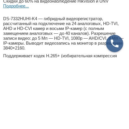
Скидки до 60% на видеонаблюдение Hikvision и UNV
Подробнее...
DS-7332HUHI-K4 — гибридный видеорегистратор,
рассчитанный на подключение на 24 аналоговых, HD-TVI,
AHD и HD-CVI камер и восьми IP-камер (с полным
замещением аналоговых — до 40 каналов). Разрешение
записи видео: до 5 Мп — HD-TVI, 1080p — AHD/CVI, 8 Мп —
IP-камеры. Выводит видеозапись на монитор в разрешении
3840×2160.
Поддерживает кодек H.265+ (избирательная компрессия
статичных и движущихся объектов), передачу по одному
коаксиалу сигналов видео, звука и управления. Битрейт
видео — до 10 Мбит/с.
Укомплектован видеовыходами — 2×HDMI, 1×VGA и
1×CVBS. Внешние интерфейсы: 32×BNC, два сетевых RJ-45,
4×SATA для HDD объемом до 8 Тбайт, 1 eSATA, два USB2.0
и один USB3.0, аудиовход/выход (4/1), тревожный вход/
выход (16/4), последовательные — RS-232,
полнодуплексный RS-485.
Питание — AC 100-240 В. Максимальная потребляемая
мощность 74 Вт (без HDD). Условия эксплуатации:
температура — -10 °C… +55 °C, влажность — 10 % ~ 90 %.
Габаритные размеры — 440×390×70 мм, вес — ≤ 7 кг (без