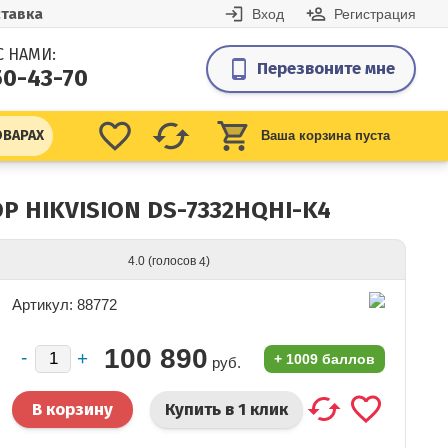
тавка
Вход
Регистрация
С НАМИ:
Перезвоните мне
50-43-70
ОВАРАХ
Ваша корзина пуста
 HIKVISION DS-7332HQHI-K4
(голосов
)
4.0
4
Артикул: 88772
100 890
+
1009 баллов
руб.
Купить в 1 клик