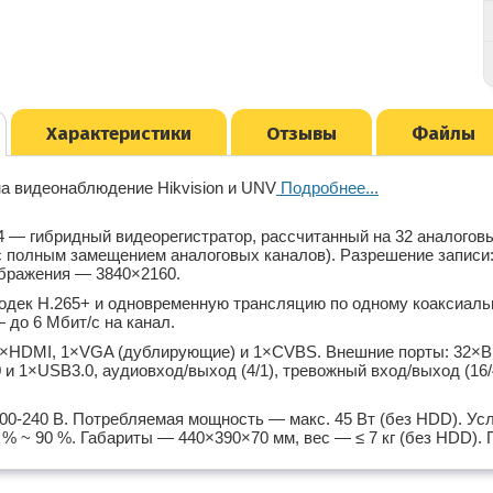
Характеристики
Отзывы
Файлы
а видеонаблюдение Hikvision и UNV
Подробнее...
 — гибридный видеорегистратор, рассчитанный на 32 аналоговы
 с полным замещением аналоговых каналов). Разрешение записи:
бражения — 3840×2160.
дек H.265+ и одновременную трансляцию по одному коаксиальн
 до 6 Мбит/с на канал.
×HDMI, 1×VGA (дублирующие) и 1×CVBS. Внешние порты: 32×BN
 и 1×USB3.0, аудиовход/выход (4/1), тревожный вход/выход (1
0-240 В. Потребляемая мощность — макс. 45 Вт (без HDD). Усл
% ~ 90 %. Габариты — 440×390×70 мм, вес — ≤ 7 кг (без HDD). Г