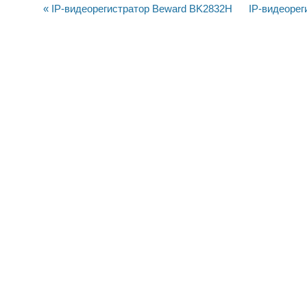
« IP-видеорегистратор Beward BK2832H
IP-видеореги