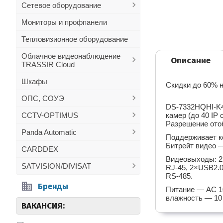
Сетевое оборудование
Мониторы и профпанели
Тепловизионное оборудование
Облачное видеонаблюдение
Описание
TRASSIR Cloud
Шкафы
Скидки до 60% н
ОПС, СОУЭ
DS-7332HQHI-K4
CCTV-OPTIMUS
камер (до 40 IP
Разрешение ото
Panda Automatic
Поддерживает ко
Битрейт видео —
CARDDEX
Видеовыходы: 2
SATVISION/DIVISAT
RJ-45, 2×USB2.0
RS-485.
Бренды
Питание — AC 10
влажность — 10 
ВАКАНСИЯ: