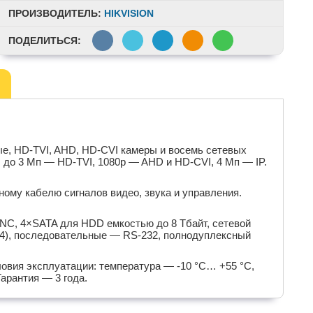
ПРОИЗВОДИТЕЛЬ:
HIKVISION
ПОДЕЛИТЬСЯ:
е, HD-TVI, AHD, HD-CVI камеры и восемь сетевых
 до 3 Мп — HD-TVI, 1080p — AHD и HD-CVI, 4 Мп — IP.
ому кабелю сигналов видео, звука и управления.
C, 4×SATA для HDD емкостью до 8 Тбайт, сетевой
6/4), последовательные — RS-232, полнодуплексный
овия эксплуатации: температура — -10 °C… +55 °C,
арантия — 3 года.