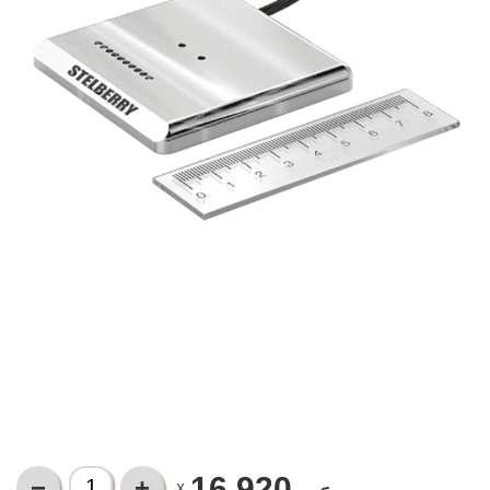
16 920
X