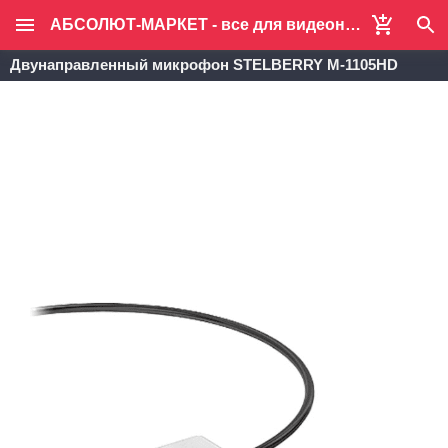
АБСОЛЮТ-МАРКЕТ - все для видеонаблюдения и систем безопасности
Двунаправленный микрофон STELBERRY М-1105HD