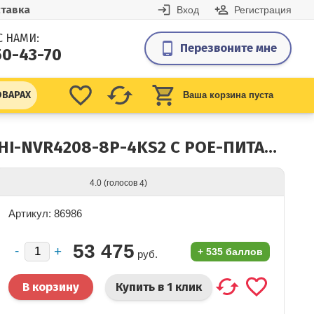
тавка
Вход
Регистрация
С НАМИ:
Перезвоните мне
50-43-70
ОВАРАХ
Ваша корзина пуста
8-КАНАЛЬНЫЙ 4K IP-ВИДЕОРЕГИСТРАТОР DAHUA DHI-NVR4208-8P-4KS2 С POE-ПИТАНИЕМ КАМЕР
(голосов
)
4.0
4
Артикул: 86986
53 475
+
535 баллов
руб.
Купить в 1 клик