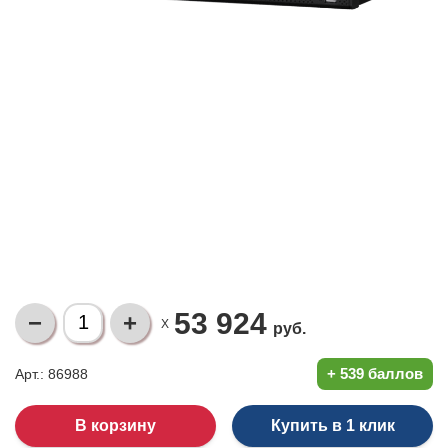
53 924
X
руб.
+
539 баллов
Арт.: 86988
Купить в 1 клик