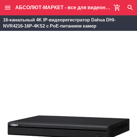
АБСОЛЮТ-МАРКЕТ - все для видеонаблюдения и систем безопасности
16-канальный 4K IP-видеорегистратор Dahua DHI-
NVR4216-16P-4KS2 с PoE-питанием камер